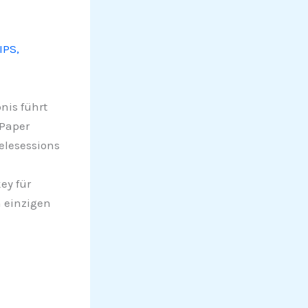
IPS,
nis führt
Paper
elesessions
ey für
 einzigen