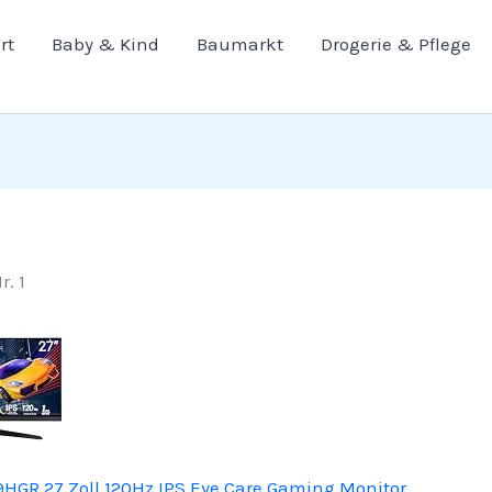
rt
Baby & Kind
Baumarkt
Drogerie & Pflege
r. 1
HGR 27 Zoll 120Hz IPS Eye Care Gaming Monitor