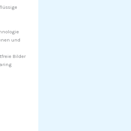
flüssige
hnologie
zenen und
freie Bilder
earing