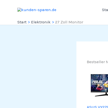
Zum
Sta
Inhalt
springen
Start
Elektronik
27 Zoll Monitor
Bestseller N
ASUS VY279