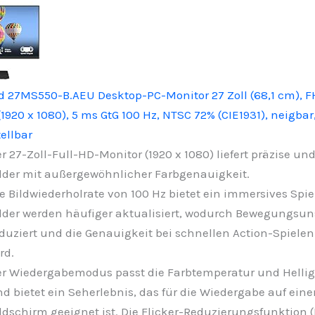
d 27MS550-B.AEU Desktop-PC-Monitor 27 Zoll (68,1 cm), F
1920 x 1080), 5 ms GtG 100 Hz, NTSC 72% (CIE1931), neigbar
ellbar
r 27-Zoll-Full-HD-Monitor (1920 x 1080) liefert präzise und
lder mit außergewöhnlicher Farbgenauigkeit.
e Bildwiederholrate von 100 Hz bietet ein immersives Spie
lder werden häufiger aktualisiert, wodurch Bewegungsun
duziert und die Genauigkeit bei schnellen Action-Spielen
rd.
r Wiedergabemodus passt die Farbtemperatur und Hellig
d bietet ein Seherlebnis, das für die Wiedergabe auf ein
ldschirm geeignet ist. Die Flicker-Reduzierungsfunktion (