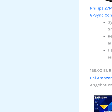
Philips 27
G-Sync Com
Sy
Gr
Re
lä
HD
ei
139,00 EUR
Bei Amazo
Angebot
Bes