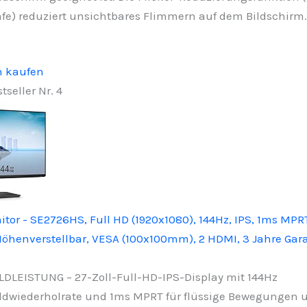
fe) reduziert unsichtbares Flimmern auf dem Bildschirm.
n kaufen
tseller Nr. 4
itor - SE2726HS, Full HD (1920x1080), 144Hz, IPS, 1ms MP
Höhenverstellbar, VESA (100x100mm), 2 HDMI, 3 Jahre Gara
LDLEISTUNG – 27-Zoll-Full-HD-IPS-Display mit 144Hz
ldwiederholrate und 1ms MPRT für flüssige Bewegungen 