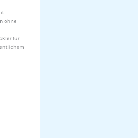
it
en ohne
kler für
gentlichem