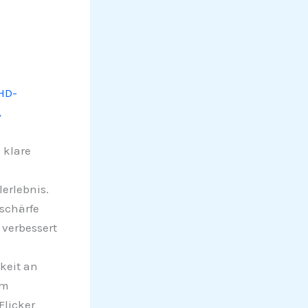
HD-
,
 klare
lerlebnis.
schärfe
 verbessert
keit an
em
Flicker