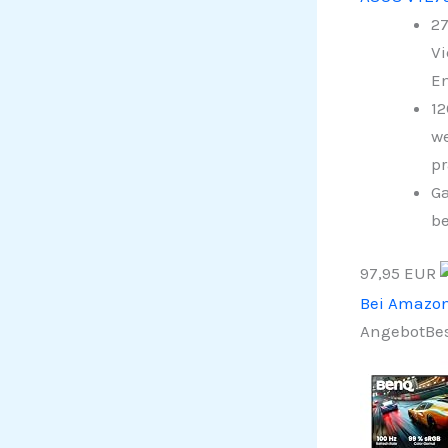
27
Vi
E
12
we
pr
Ga
be
97,95 EUR
Bei Amazo
Angebot
Bes