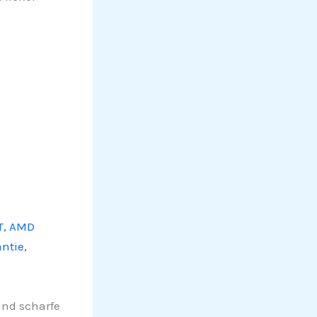
RT, AMD
ntie,
und scharfe