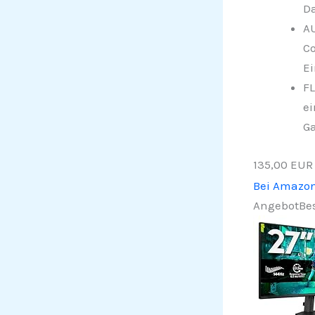
Da
AU
Co
Ei
FL
ei
G
135,00 EUR
Bei Amazo
Angebot
Bes