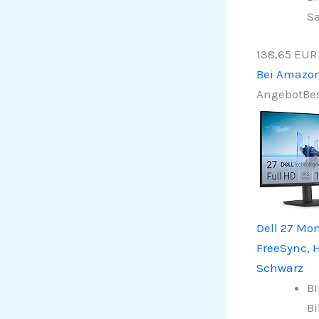
Sa
138,65 EUR
Bei Amazo
Angebot
Bes
Dell 27 Mon
FreeSync, 
Schwarz
BI
Bi