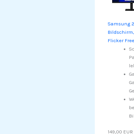
Samsung 27 
Bildschirm,
Flicker Fr
Sc
Pa
le
Ga
G
G
We
be
Bi
149,00 EUR