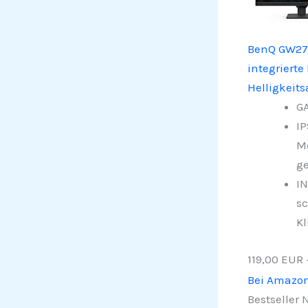
BenQ GW279
integriert
Helligkeit
GA
IP
Mo
ge
IN
sc
Kl
119,00 EUR
Bei Amazo
Bestseller N