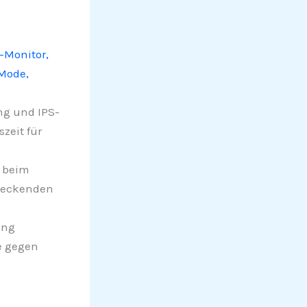
-Monitor,
 Mode,
ng und IPS-
zeit für
t beim
teckenden
ung
e gegen