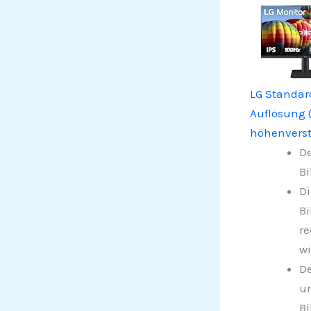
LG Standar
Auflösung (
höhenverst
De
Bi
Di
Bi
re
wi
De
un
Bi