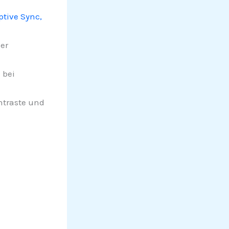
ptive Sync,
er
 bei
ntraste und