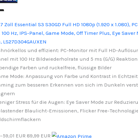
Zoll Essential S3 S30GD Full HD 1080p (1.920 x 1.080), PC
 100 Hz, IPS-Panel, Game Mode, Off Timer Plus, Eye Saver
ee, LS27D304GAUXEN
hnörkellos und effizient: PC-Monitor mit Full HD-Auflösu
nel mit 100 Hz Bildwiederholrate und 5 ms (G/G) Reaktions
bendige Farben und ruckelfreie, flüssige Bilder
me Mode: Anpassung von Farbe und Kontrast in Echtzei
aming zum besseren Erkennen von sich im Dunkeln vers
egnern
niger Stress für die Augen: Eye Saver Mode zur Reduzier
lastender Blaulicht-Emissionen, Flicker Free-Technologi
ldschirmflackern
−59,01 EUR
89,99 EUR