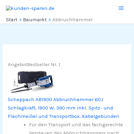
Zum
Inhalt
Start
Baumarkt
Abbruchhammer
springen
Angebot
Bestseller Nr. 1
Scheppach AB1900 Abbruchhammer 60J
Schlagkraft, 1900 W, 390 mm inkl. Spitz- und
Flachmeißel und Transportbox, Kabelgebunden
Für den Transport und das fachgerechte
Verstauen des Abbruchhammers nach