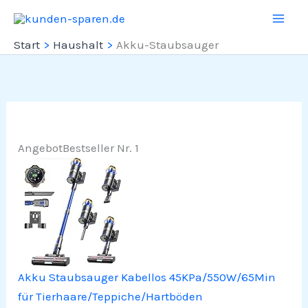
Zum
Inhalt
Start
Haushalt
Akku-Staubsauger
springen
Angebot
Bestseller Nr. 1
Akku Staubsauger Kabellos 45KPa/550W/65Min
für Tierhaare/Teppiche/Hartböden