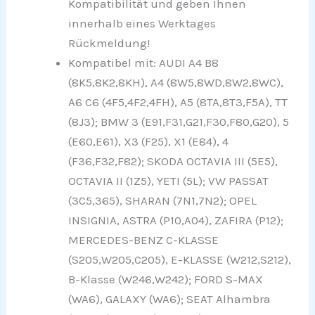
Kompatibilität und geben Ihnen
innerhalb eines Werktages
Rückmeldung!
Kompatibel mit: AUDI A4 B8
(8K5,8K2,8KH), A4 (8W5,8WD,8W2,8WC),
A6 C6 (4F5,4F2,4FH), A5 (8TA,8T3,F5A), TT
(8J3); BMW 3 (E91,F31,G21,F30,F80,G20), 5
(E60,E61), X3 (F25), X1 (E84), 4
(F36,F32,F82); SKODA OCTAVIA III (5E5),
OCTAVIA II (1Z5), YETI (5L); VW PASSAT
(3C5,365), SHARAN (7N1,7N2); OPEL
INSIGNIA, ASTRA (P10,A04), ZAFIRA (P12);
MERCEDES-BENZ C-KLASSE
(S205,W205,C205), E-KLASSE (W212,S212),
B-Klasse (W246,W242); FORD S-MAX
(WA6), GALAXY (WA6); SEAT Alhambra