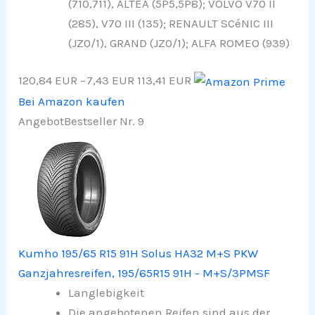
(710,711), ALTEA (5P5,5P8); VOLVO V70 II
(285), V70 III (135); RENAULT SCéNIC III
(JZ0/1), GRAND (JZ0/1); ALFA ROMEO (939)
120,84 EUR
−7,43 EUR
113,41 EUR
Bei Amazon kaufen
Angebot
Bestseller Nr. 9
Kumho 195/65 R15 91H Solus HA32 M+S PKW
Ganzjahresreifen, 195/65R15 91H - M+S/3PMSF
Langlebigkeit
Die angebotenen Reifen sind aus der