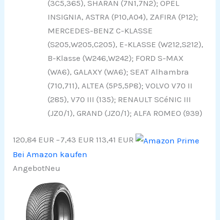
(3C5,365), SHARAN (7N1,7N2); OPEL
INSIGNIA, ASTRA (P10,A04), ZAFIRA (P12);
MERCEDES-BENZ C-KLASSE
(S205,W205,C205), E-KLASSE (W212,S212),
B-Klasse (W246,W242); FORD S-MAX
(WA6), GALAXY (WA6); SEAT Alhambra
(710,711), ALTEA (5P5,5P8); VOLVO V70 II
(285), V70 III (135); RENAULT SCéNIC III
(JZ0/1), GRAND (JZ0/1); ALFA ROMEO (939)
120,84 EUR
−7,43 EUR
113,41 EUR
Bei Amazon kaufen
Angebot
Neu