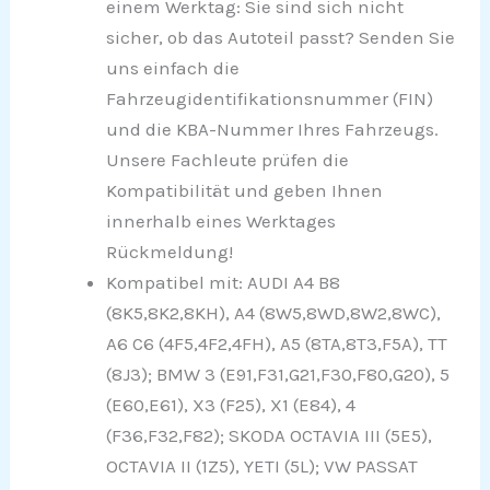
einem Werktag: Sie sind sich nicht
sicher, ob das Autoteil passt? Senden Sie
uns einfach die
Fahrzeugidentifikationsnummer (FIN)
und die KBA-Nummer Ihres Fahrzeugs.
Unsere Fachleute prüfen die
Kompatibilität und geben Ihnen
innerhalb eines Werktages
Rückmeldung!
Kompatibel mit: AUDI A4 B8
(8K5,8K2,8KH), A4 (8W5,8WD,8W2,8WC),
A6 C6 (4F5,4F2,4FH), A5 (8TA,8T3,F5A), TT
(8J3); BMW 3 (E91,F31,G21,F30,F80,G20), 5
(E60,E61), X3 (F25), X1 (E84), 4
(F36,F32,F82); SKODA OCTAVIA III (5E5),
OCTAVIA II (1Z5), YETI (5L); VW PASSAT