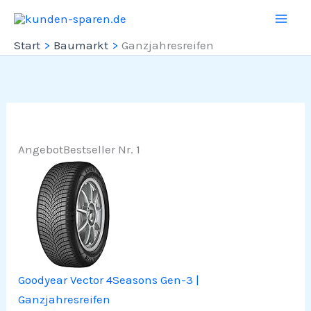
Zum
Inhalt
Start
Baumarkt
Ganzjahresreifen
springen
Angebot
Bestseller Nr. 1
Goodyear Vector 4Seasons Gen-3 |
Ganzjahresreifen