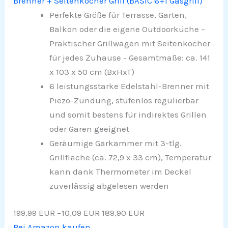
Brenner + Seitenkocher Grill (BASIC 6+1 Gasgrill)
Perfekte Größe für Terrasse, Garten,
Balkon oder die eigene Outdoorküche –
Praktischer Grillwagen mit Seitenkocher
für jedes Zuhause - Gesamtmaße: ca. 141
x 103 x 50 cm (BxHxT)
6 leistungsstarke Edelstahl-Brenner mit
Piezo-Zündung, stufenlos regulierbar
und somit bestens für indirektes Grillen
oder Garen geeignet
Geräumige Garkammer mit 3-tlg.
Grillfläche (ca. 72,9 x 33 cm), Temperatur
kann dank Thermometer im Deckel
zuverlässig abgelesen werden
199,99 EUR
−10,09 EUR
189,90 EUR
Bei Amazon kaufen