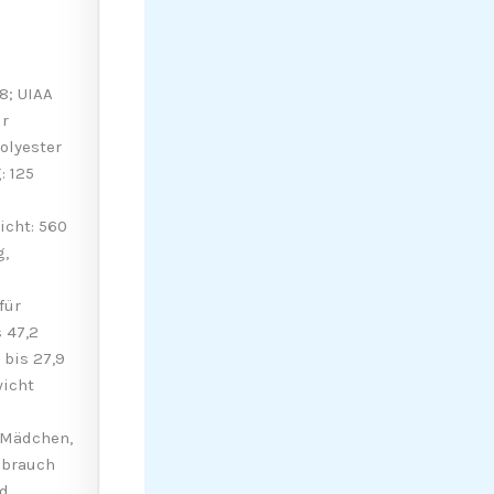
8; UIAA
ür
olyester
: 125
icht: 560
g,
für
 47,2
 bis 27,9
wicht
 Mädchen,
ebrauch
nd