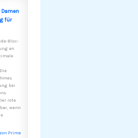
ür Damen
g für
de-Bloc-
lung an
ximale
Die
nehmes
ung bei
ons
er rote
tbar, wenn
ie