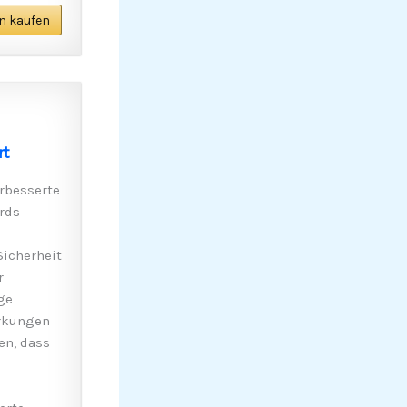
n kaufen
rt
rbesserte
rds
Sicherheit
r
ge
irkungen
en, dass