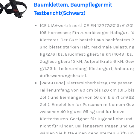
Baumklettern, Baumpfleger mit
Testbericht(Schwarz)
[CE UIAA-zertifiziert] CE EN 12277:2015+A1:201
105 Harnesses; Ein zuverlässiger Halbgurt f
Kletterer. Der Gurt besteht aus hochfestem P
und bietet starken Halt. Maximale Belastung
kg/276 lbs, Bruchfestigkeit: 18 kN/4049 lbs,
Zugfestigkeit: 15 kN, Aufprallkraft: 6 kN. Gew
g/1.23lb. Lieferumfang: Klettergurt, Anleitun
Aufbewahrungsbeutel.
[PASSFORM] Klettersicherheitsgurte passen 
Taillenumfang von 80 cm bis 120 cm (31,5 bis
Zoll) und Beinlängen von 56 cm bis 71 cm(22
Zoll). Empfohlen für Personen mit einem Ge
zwischen 40 kg und 95 kg und für kurze
Klettertouren. Geeignet für Jugendliche und
nicht für Kinder. Bei längerem Tragen und G
wählen Sie bitte einen gepolsterten Hüft- u