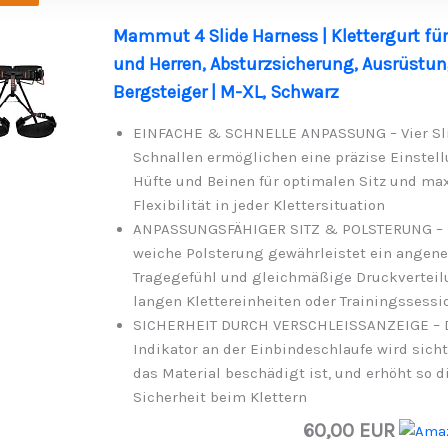
Mammut 4 Slide Harness | Klettergurt f
und Herren, Absturzsicherung, Ausrüstun
Bergsteiger | M-XL, Schwarz
EINFACHE & SCHNELLE ANPASSUNG – Vier Sli
Schnallen ermöglichen eine präzise Einstel
Hüfte und Beinen für optimalen Sitz und ma
Flexibilität in jeder Klettersituation
ANPASSUNGSFÄHIGER SITZ & POLSTERUNG – 
weiche Polsterung gewährleistet ein ange
Tragegefühl und gleichmäßige Druckverteil
langen Klettereinheiten oder Trainingssessi
SICHERHEIT DURCH VERSCHLEISSANZEIGE – D
Indikator an der Einbindeschlaufe wird sich
das Material beschädigt ist, und erhöht so d
Sicherheit beim Klettern
60,00 EUR