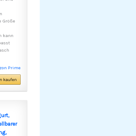
n
e Größe
n kann
passt
asch
n kaufen
urt,
llbarer
ng,