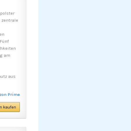
polster
 zentrale
en
Fünf
chkeiten
ag am
utz aus
n kaufen