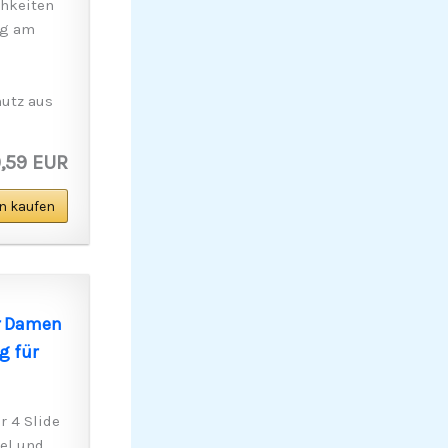
chkeiten
ag am
utz aus
,59 EUR
n kaufen
ür Damen
g für
r 4 Slide
vel und