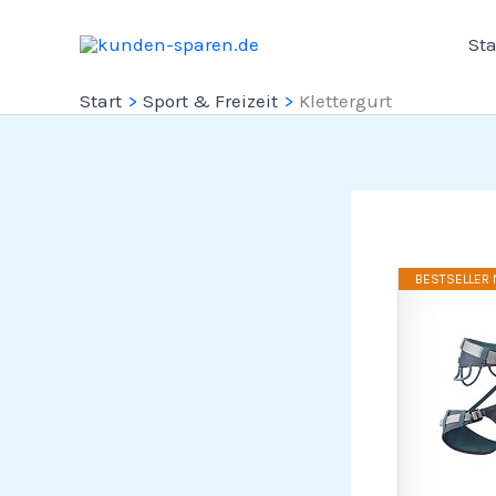
Zum
Sta
Inhalt
springen
Start
Sport & Freizeit
Klettergurt
BESTSELLER N