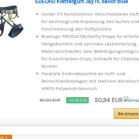
EDELRID Klettergurt Jay IV, sailor blue
Center Fit Konstruktion: Verschiebbares Hüft
für bestmögliche Anpassung des Gurtes und
Positionierung des Hüftpolsters
Bluesign PRODUCTButterfly-Shape für erhöht
Hängekomfort und optimale Lastverteilung. 
Materialschlaufen, zwei Befestigungsmögli
für Eisschrauben-Clips, Schlaufe für Chalkb
Rücken
Parallele Einbindepunkte an Hüft- und
Beinschlaufenstegen mit textilem Abriebsch
HMPE-Polyamid-Gemisch
50,94 EUR
65,00 EUR
−14,06 EUR
Bei Amazo
R. 5