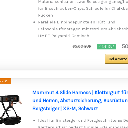
Materialschlaufen, zwei Befestigungsmögli
für Eisschrauben-Clips, Schlaufe für Chalkb
Rücken
Parallele Einbindepunkte an Hüft- und
Beinschlaufenstegen mit textilem Abriebsch
HMPE-Polyamid-Gemisch
50
65,00 EUR
−14,41 EUR
Bei Amazo
R. 2
Mammut 4 Slide Harness | Klettergurt f
und Herren, Absturzsicherung, Ausrüstun
Bergsteiger | XS-M, Schwarz
Ideal für Einsteiger und Fortgeschrittene: De
Klettergurt ist perfekt für alle Erfahrungsle