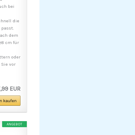
uch bei
hnell die
 passt.
nach dem
≥8 cm für
tern oder
 Sie vor
,99 EUR
n kaufen
ANGEBOT