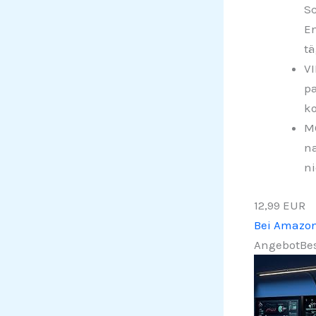
Sc
En
tä
VI
pa
ko
MO
na
ni
12,99 EUR
Bei Amazo
Angebot
Bes