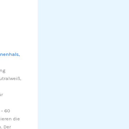
3
anenhals,
ung
tralweiß,
s
ür
 – 60
ieren die
. Der