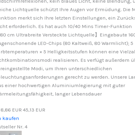
ldschirmreflexionen, kein blaues Licht, keine Blendung, 
iche Lichtquelle schützt Ihre Augen vor Ermüdung. Die
nktion merkt sich Ihre letzten Einstellungen, ein Zurücks
cht erforderlich. Es hat auch 10/40 Mins Timer-Funktion
0 cm Ultrabreite Versteckte Lichtquelle】Eingebaute 16
genschonende LED-Chips (80 Kaltweiß, 80 Warmlicht); 5
rbtemperaturen × 5 Helligkeitsstufen können eine Vielza
chtkombinationsmodi realisieren. Es verfügt außerdem üb
reingestellte Modi, um Ihren unterschiedlichen
leuchtungsanforderungen gerecht zu werden. Unsere L
s einer hochwertigen Aluminiumlegierung mit guter
rmeleitungsfähigkeit, langer Lebensdauer
−8,86 EUR
45,13 EUR
n kaufen
tseller Nr. 4