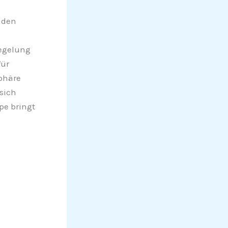
 den
regelung
für
phäre
sich
pe bringt