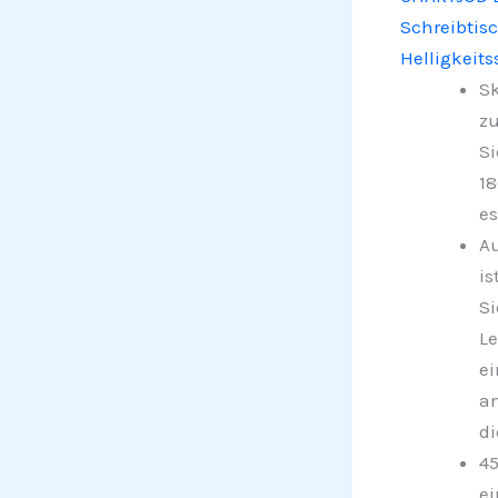
Schreibtis
Helligkeit
Sk
zu
Si
18
es
Au
is
Si
Le
ei
an
d
45
ei