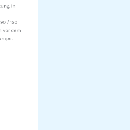
tung in
90 / 120
n vor dem
lampe.