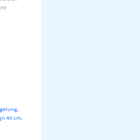
cht
gelung,
gn 40 cm,