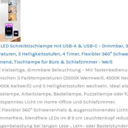
 LED Schreibtischlampe mit USB-A & USB-C – Dimmbar, 
turen, 5 Helligkeitsstufen, 4 Timer, Flexibler 360° Schw
end, Tischlampe für Büro & Schlafzimmer - Weiß
⃣ Vielseitige, dimmbare Beleuchtung – Mit Tastenbedien
ischen 3 Farbtemperaturen (3000K Warmweiß, 4500K Neu
00K Kaltweiß) und 5 Helligkeitsstufen wechseln. Ideal al
selampe, Arbeitslampe, Bastellampe, Puzzellampe oder f
tspanntes Licht im Home-Office und Schlafzimmer.
⃣ Flexibler 360° Schwanenhals & augenschonendes Licht
immerfreie, blendfreie LEDs im Ø 9 cm Leuchtenkopf reduz
genbelastung bei langen Lese-, Lern- oder Bastelstunden