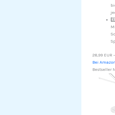
bi
je
3️
Mi
Sc
Sp
28,99 EUR
Bei Amazo
Bestseller N