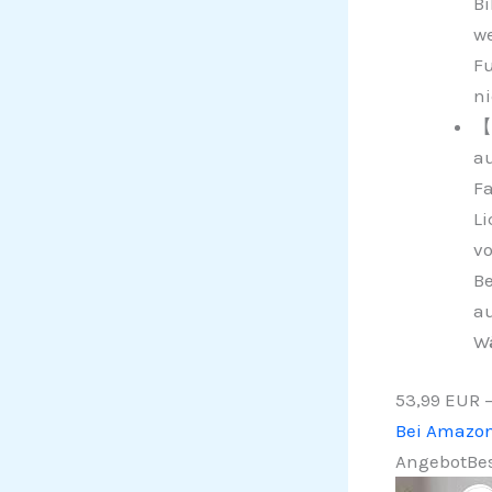
Bi
we
Fu
ni
【8
au
Fa
Li
vo
Be
au
Wä
53,99 EUR
Bei Amazo
Angebot
Bes