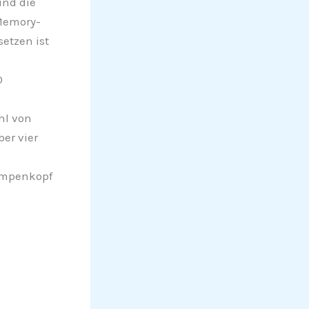
und die
 Memory-
etzen ist
0
hl von
er vier
ampenkopf