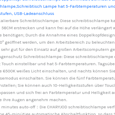
chlampe,Schreibtisch Lampe hat 5-Farbtemperaturen und
sstufen, USB-Ladeanschluss
alierbare Schreibtischlampe: Diese schreibtischlampe ka
 58CM erstrecken und kann frei auf die Höhe verlängert 
e benötigen; Durch die Annahme eines Doppelkopfdesign
0° geöffnet werden, um den Arbeitsbereich zu beleuchte
 sehr gut für den Einsatz auf großen Arbeitscomputern gee
genschutz Schreibtischlampe: Diese schreibtischlamp
t Touch einstellbar und hat 5-Farbtemperaturen. Tagsüb
e 6500K weißes Licht einschalten, und nachts können Si
semodus einschalten. Sie können die fünf Farbtemperat
nstellen; Sie können auch 10-Helligkeitsstufen über Tou
passen und sich frei an Farbtemperatur und Helligkeit 
ie Ihre Augen angenehm machen.
 minutes auto-off：Die CHARYJOD schreibtischlampe verf
ne 45-minütige automatische Abschaltfunktion, so dass S