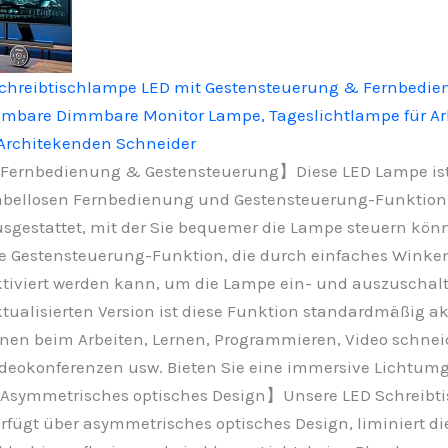
hreibtischlampe LED mit Gestensteuerung & Fernbedie
bare Dimmbare Monitor Lampe, Tageslichtlampe für Arb
 Architekenden Schneider
Fernbedienung & Gestensteuerung】Diese LED Lampe ist 
abellosen Fernbedienung und Gestensteuerung-Funktion
sgestattet, mit der Sie bequemer die Lampe steuern kön
e Gestensteuerung-Funktion, die durch einfaches Winke
tiviert werden kann, um die Lampe ein- und auszuschalte
tualisierten Version ist diese Funktion standardmäßig ak
nen beim Arbeiten, Lernen, Programmieren, Video schnei
deokonferenzen usw. Bieten Sie eine immersive Lichtu
Asymmetrisches optisches Design】Unsere LED Schreibt
rfügt über asymmetrisches optisches Design, liminiert di