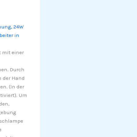
nung, 24W
eiter in
mit einer
nen. Durch
n der Hand
n. (In der
tiviert). Um
den,
mgebung
ischlampe
e