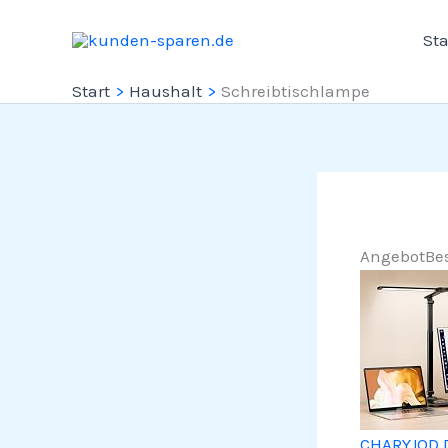
Zum
Sta
Inhalt
springen
Start
Haushalt
Schreibtischlampe
Angebot
Bes
CHARYJOD D