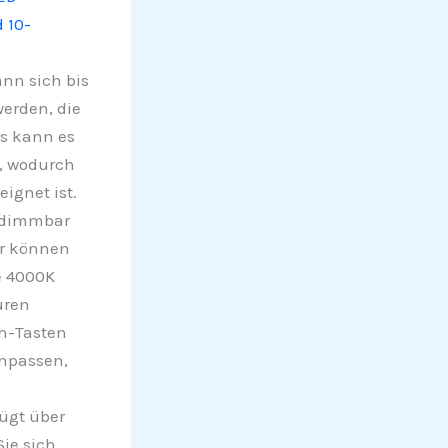
 10-
nn sich bis
werden, die
s kann es
n, wodurch
ignet ist.
e dimmbar
er können
e 4000K
uren
ch-Tasten
anpassen,
ügt über
ie sich