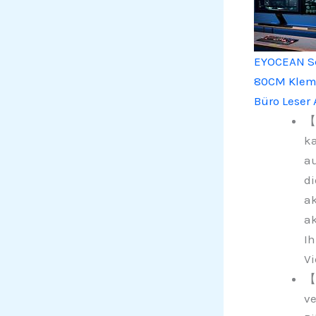
EYOCEAN Sc
80CM Klemm
Büro Leser
【
k
au
di
ak
ak
Ih
Vi
【
ve