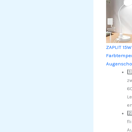
ZAPLIT 15W
Farbtempera
Augenschon
1️
zw
60
Le
en
2️
fl
Au