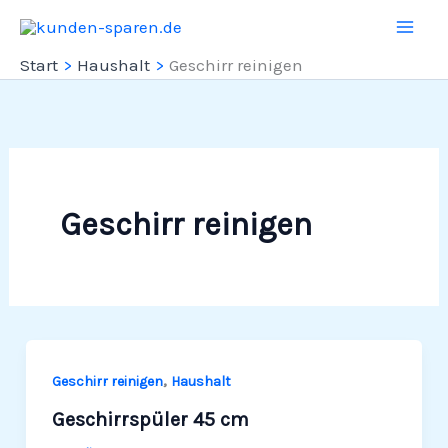
Zum
Inhalt
Start
Haushalt
Geschirr rei­nigen
springen
Geschirr rei­nigen
,
Geschirr rei­nigen
Haushalt
Geschirrspüler 45 cm