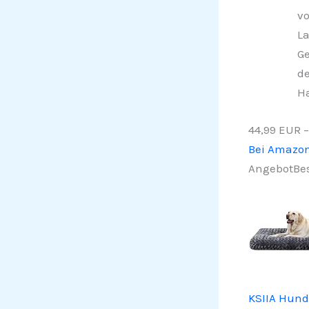
vo
La
G
de
Ha
44,99 EUR
Bei Amazo
Angebot
Bes
KSIIA Hund