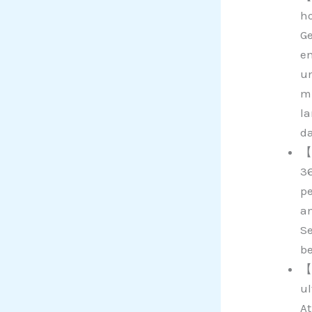
ho
Ge
en
un
mi
la
da
【3
36
pe
an
Se
be
【
ul
At