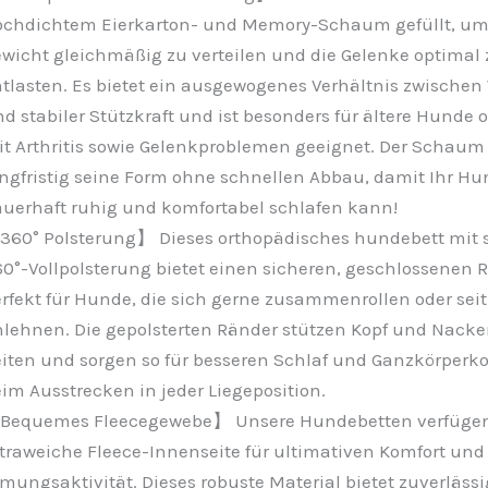
chdichtem Eierkarton- und Memory-Schaum gefüllt, um
wicht gleichmäßig zu verteilen und die Gelenke optimal 
tlasten. Es bietet ein ausgewogenes Verhältnis zwischen
d stabiler Stützkraft und ist besonders für ältere Hunde
t Arthritis sowie Gelenkproblemen geeignet. Der Schaum
ngfristig seine Form ohne schnellen Abbau, damit Ihr Hu
uerhaft ruhig und komfortabel schlafen kann!
60° Polsterung】 Dieses orthopädisches hundebett mit 
0°-Vollpolsterung bietet einen sicheren, geschlossenen 
rfekt für Hunde, die sich gerne zusammenrollen oder seit
lehnen. Die gepolsterten Ränder stützen Kopf und Nacke
iten und sorgen so für besseren Schlaf und Ganzkörperk
im Ausstrecken in jeder Liegeposition.
Bequemes Fleecegewebe】 Unsere Hundebetten verfügen
traweiche Fleece-Innenseite für ultimativen Komfort und
mungsaktivität. Dieses robuste Material bietet zuverläss