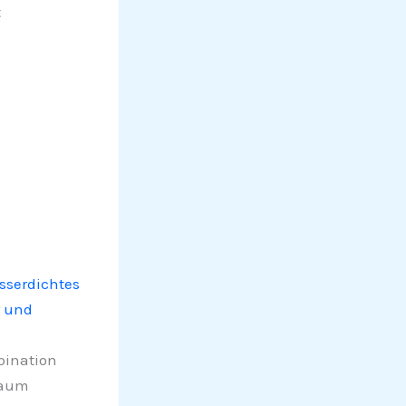
t
sserdichtes
 und
bination
haum