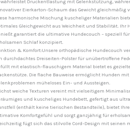
währleistet Druckentlastung mit Gelenkstützung, währe
novativer Eierkarton-Schaum das Gewicht gleichmäßig ve
ese harmonische Mischung kuscheliger Materialien biete
timales Gleichgewicht aus Weichheit und Stabilität. Ihr 
nießt garantiert die ultimative Hundecouch – speziell für 
holsamen Schlaf konzipiert.
nktion & Komfort:Unsere orthopädische Hundecouch ver
n durchdachtes Dreiseiten-Polster für unübertroffene Fed
füllt mit elastisch-flauschigem Material bietet es gezielt
ckenstütze. Die flache Bauweise ermöglicht Hunden mit
lenkproblemen müheloses Ein- und Aussteigen.
chst weiche Texturen vereint mit vielseitigem Minimali
räumiges und kuscheliges Hundebett, gefertigt aus ult
nstfell (enthält keine tierischen Bestandteile), bietet Ihr
timative Komfortgefühl und sorgt ganzjährig für erholsa
eichzeitig fügt sich das stilvolle Cord-Design mit seinen