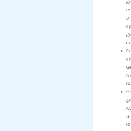
ge
in
Di
op
ge
er
Fu
ei
Ge
Na
Ge
Hö
ge
Ku
ul
Gl