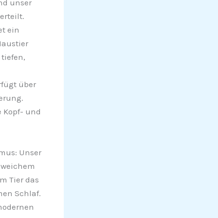
nd unser
rteilt.
t ein
Haustier
tiefen,
fügt über
erung.
e Kopf- und
smus: Unser
raweichem
em Tier das
men Schlaf.
 modernen