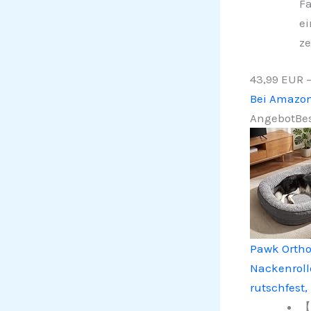
Fa
ei
ze
43,99 EUR
Bei Amazo
Angebot
Bes
Pawk Ortho
Nackenroll
rutschfest
【O