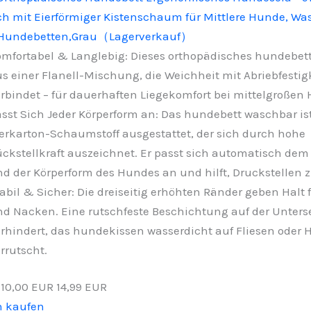
 mit Eierförmiger Kistenschaum für Mittlere Hunde, Wa
t Hundebetten,Grau（Lagerverkauf）
mfortabel & Langlebig: Dieses orthopädisches hundebett
s einer Flanell-Mischung, die Weichheit mit Abriebfestig
rbindet – für dauerhaften Liegekomfort bei mittelgroßen
sst Sich Jeder Körperform an: Das hundebett waschbar is
erkarton-Schaumstoff ausgestattet, der sich durch hohe
ckstellkraft auszeichnet. Er passt sich automatisch dem
d der Körperform des Hundes an und hilft, Druckstellen zu
abil & Sicher: Die dreiseitig erhöhten Ränder geben Halt 
d Nacken. Eine rutschfeste Beschichtung auf der Unterse
rhindert, das hundekissen wasserdicht auf Fliesen oder 
rrutscht.
10,00 EUR
14,99 EUR
n kaufen