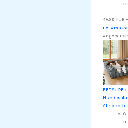
Hu
49,99 EUR
Bei Amazo
Angebot
Bes
BEDSURE or
Hundesofa
Abnehmbar
Or
un