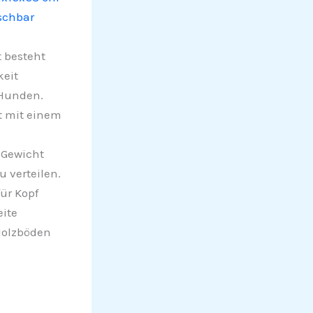
schbar
 besteht
keit
 Hunden.
t mit einem
 Gewicht
 verteilen.
für Kopf
ite
Holzböden