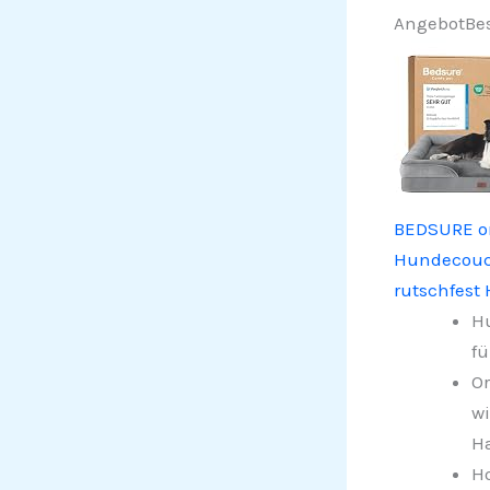
Angebot
Bes
BEDSURE or
Hundecouch
rutschfest
Hu
fü
O
wi
Ha
Ho