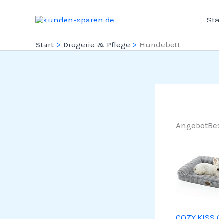
Zum
Sta
Inhalt
springen
Start
Drogerie & Pflege
Hundebett
Angebot
Bes
COZY KISS 