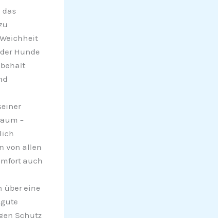
 das
zu
 Weichheit
 oder Hunde
 behält
nd
seiner
Raum –
lich
n von allen
omfort auch
 über eine
 gute
igen Schutz