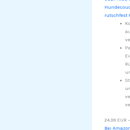
Hundecouch
rutschfes
Ko
au
ve
Pa
Ei
Rü
un
St
un
ve
ve
24,99 EUR
−
Bei Amazo