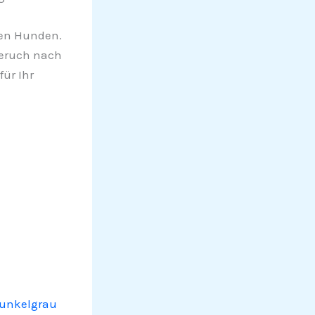
den Hunden.
eruch nach
ür Ihr
Dunkelgrau