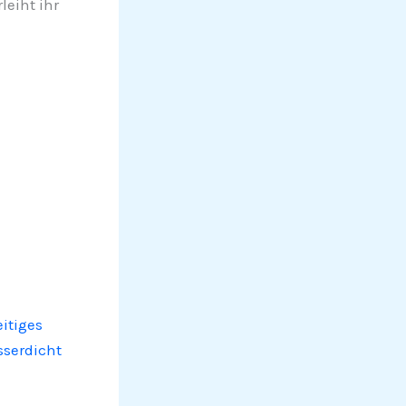
eiht ihr
itiges
serdicht