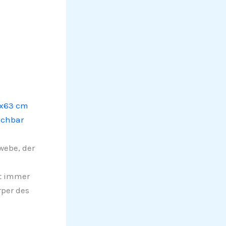
9x63 cm
schbar
webe, der
t immer
rper des