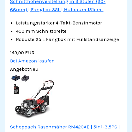
Schnitthöhenverstellung in 3 Stufen (30-
66mm) | Fangbox 35L | Hubraum 131cm³
Leistungsstarker 4-Takt-Benzinmotor
400 mm Schnittbreite
Robuste 35 L Fangbox mit Füllstandsanzeige
149,90 EUR
Bei Amazon kaufen
Angebot
Neu
Scheppach Rasenmäher RM420AE | 5in1-3,5PS |