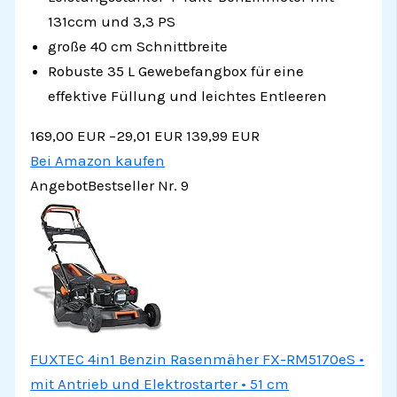
131ccm und 3,3 PS
große 40 cm Schnittbreite
Robuste 35 L Gewebefangbox für eine
effektive Füllung und leichtes Entleeren
169,00 EUR
−29,01 EUR
139,99 EUR
Bei Amazon kaufen
Angebot
Bestseller Nr. 9
FUXTEC 4in1 Benzin Rasenmäher FX-RM5170eS •
mit Antrieb und Elektrostarter • 51 cm