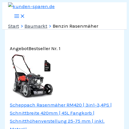
Zum
Inhalt
springen
Start
Baumarkt
Benzin Rasenmäher
Angebot
Bestseller Nr. 1
Scheppach Rasenmäher RM420 | 3in1-3,4PS |
Schnittbreite 420mm | 45L Fangkorb |
Schnitthöhenverstellung 25-75 mm | inkl.