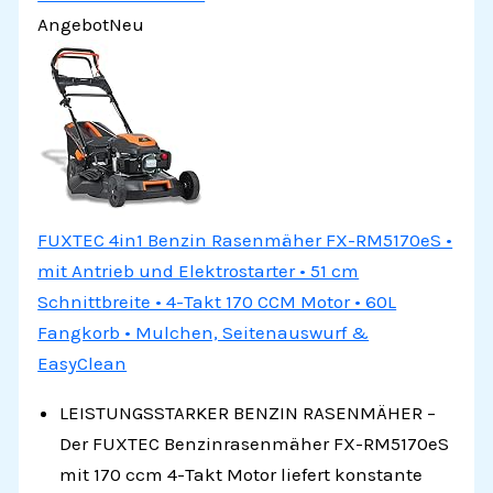
Angebot
Neu
FUXTEC 4in1 Benzin Rasenmäher FX-RM5170eS •
mit Antrieb und Elektrostarter • 51 cm
Schnittbreite • 4-Takt 170 CCM Motor • 60L
Fangkorb • Mulchen, Seitenauswurf &
EasyClean
LEISTUNGSSTARKER BENZIN RASENMÄHER –
Der FUXTEC Benzinrasenmäher FX-RM5170eS
mit 170 ccm 4-Takt Motor liefert konstante