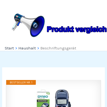
Zum
Inhalt
springen
Start
Haushalt
Beschriftungsgerät
BESTSELLER NR. 1