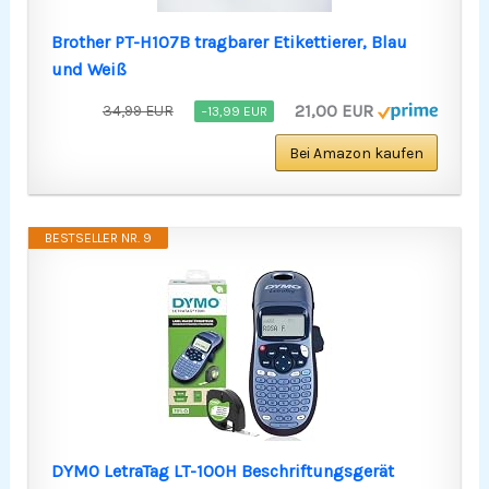
Brother PT-H107B tragbarer Etikettierer, Blau
und Weiß
21,00 EUR
34,99 EUR
−13,99 EUR
Bei Amazon kaufen
BESTSELLER NR. 9
DYMO LetraTag LT-100H Beschriftungsgerät