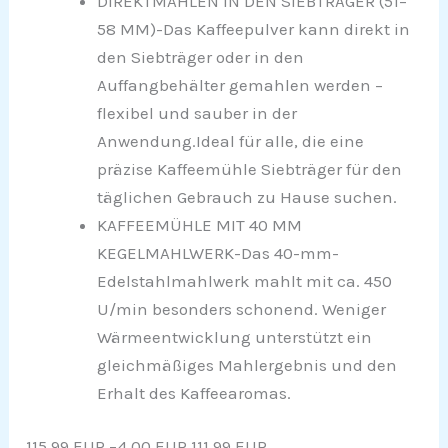
DIREKTMAHLEN IN DEN SIEBTRÄGER (51–
58 MM)-Das Kaffeepulver kann direkt in
den Siebträger oder in den
Auffangbehälter gemahlen werden –
flexibel und sauber in der
Anwendung.Ideal für alle, die eine
präzise Kaffeemühle Siebträger für den
täglichen Gebrauch zu Hause suchen.
KAFFEEMÜHLE MIT 40 MM
KEGELMAHLWERK-Das 40-mm-
Edelstahlmahlwerk mahlt mit ca. 450
U/min besonders schonend. Weniger
Wärmeentwicklung unterstützt ein
gleichmäßiges Mahlergebnis und den
Erhalt des Kaffeearomas.
115,99 EUR
−4,00 EUR
111,99 EUR