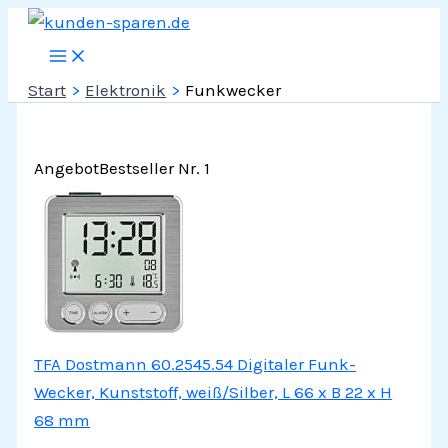
Zum
Inhalt
springen
Start
Elektronik
Funkwecker
Angebot
Bestseller Nr. 1
TFA Dostmann 60.2545.54 Digitaler Funk-
Wecker, Kunststoff, weiß/Silber, L 66 x B 22 x H
68 mm