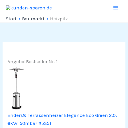
Zum
Inhalt
Start
Baumarkt
Heizpilz
springen
Angebot
Bestseller Nr. 1
Enders® Terrassenheizer Elegance Eco Green 2.0,
6kW, 50mbar #5351