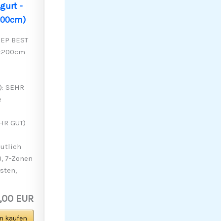
gurt -
200cm)
EEP BEST
40x200cm
): SEHR
e
EHR GUT)
utlich
), 7-Zonen
sten,
,00 EUR
n kaufen