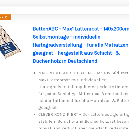
R. 2
BettenABC - Max1 Lattenrost - 140x200cm
Selbstmontage - individuelle
Härtegradverstellung - für alle Matratzen
geeignet - hergestellt aus Schicht- &
Buchenholz in Deutschland
NATÜRLICH GUT SCHLAFEN – Der TÜV Süd-zerti
Max1 Lattenrost mit individueller
Härtegradverstellung bietet perfekte Unter
für jeden Schlaftyp. Mit nur ca. 3 cm Leiste
ist der Lattenrost für alle Matratzen & Bette
geeignet.
CLEVER KONZIPIERT – Der Lattenrost, geferti
stabilem Schicht- und Buchenholz, ist beso
robust und verfügt über mehrfach verleimte