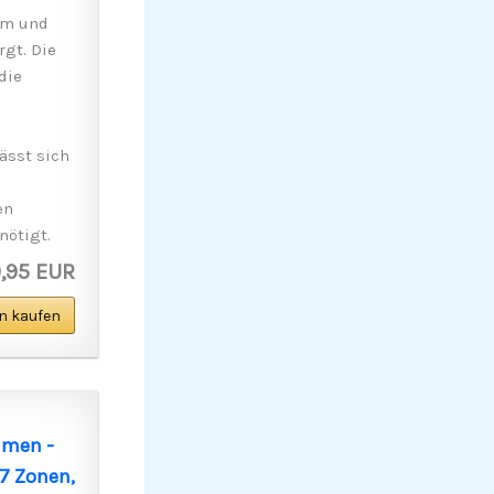
lm und
rgt. Die
die
ässt sich
en
nötigt.
9,95 EUR
n kaufen
hmen -
 7 Zonen,