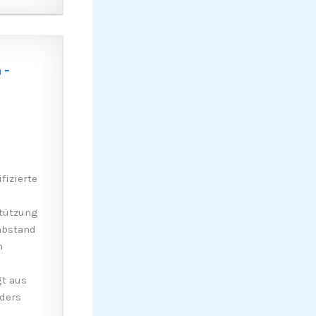
 -
fizierte
stützung
nabstand
n
gt aus
nders