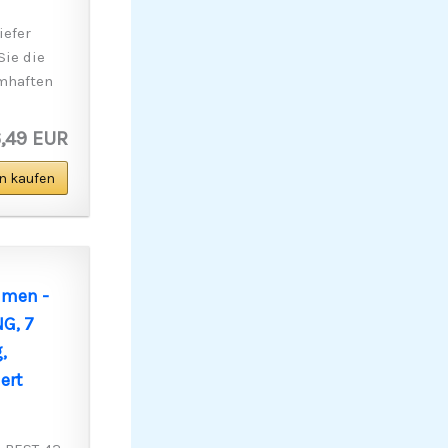
iefer
Sie die
mhaften
,49 EUR
n kaufen
hmen -
NG, 7
,
ert