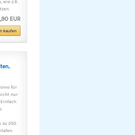
 wie z.B.
tzen.
,90 EUR
n kaufen
ten,
Romo für
nicht nur
 Einfach
s
s zu 250
lafen.