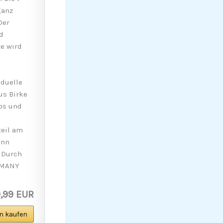
ganz
Der
d
e wird
iduelle
us Birke
os und
eil am
ann
 Durch
ERMANY
,99 EUR
n kaufen