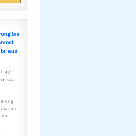
rong bis
enrost
bil aus
l. 42
tenrost
ierung.
bination
llen
r