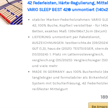
42 Federleisten, Härte-Regulierung, Mittel
VARIO SLEEP BEST 42® unmontiert (140x
stabiler Marken-Federholzrahmen: VARIO SL
42, 100% Buche, Kopfteil verstellbar - für 1
Betten, exaktes Maß: 139x196x7,5cm (BxLxH)
LIEFERUNG: unmontiert per Paketdienst,
AUSZEICHNUNGEN: testberichte.de (09/2024
GUT (1,3), haus.de (2021): TESTSIEGER, stern.d
(10/2024): 1. Platz im Lattenrostevergleich,
vergleich.org (05/2025): Vergleichsieger (S
und viele mehr
MADE IN GERMANY: aus 100% Buchenholz (de
langlebiger und formstabiler als Birkenholz!
System mit Schulterfräsung, 42 Federholzlei
reißfester Mittelgurt
189
Bei Amazo