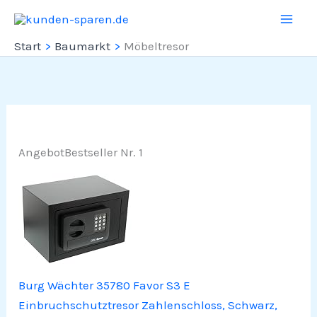
Zum
Inhalt
Start
Baumarkt
Möbeltresor
springen
Angebot
Bestseller Nr. 1
Burg Wächter 35780 Favor S3 E
Einbruchschutztresor Zahlenschloss, Schwarz,