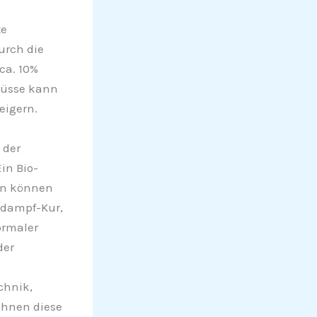
te
urch die
ca. 10%
fgüsse kann
eigern.
.
 der
in Bio-
en können
rdampf-Kur,
ormaler
der
chnik,
chnen diese