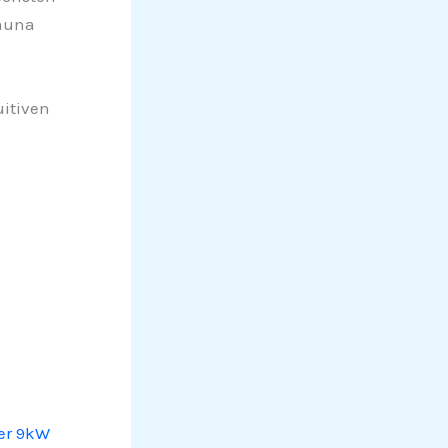
Sauna
uitiven
der 9kW