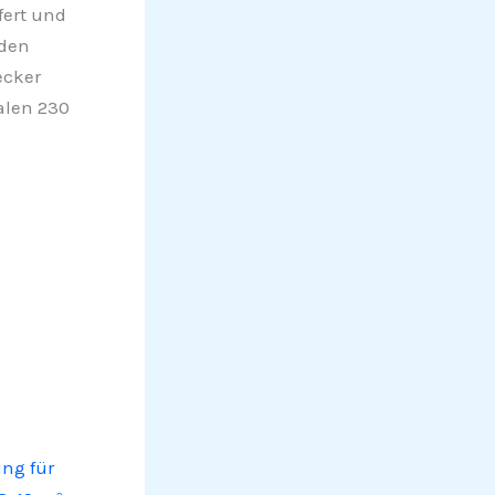
fert und
nden
ecker
alen 230
ng für