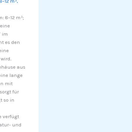
8–12 m³,
: 8–12 m³;
teine
T im
ht es den
eine
wird.
Gehäuse aus
eine lange
en mit
sorgt für
 so in
e verfügt
atur- und