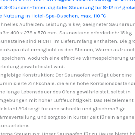
t 3-Stunden-Timer, digitaler Steuerung für 8–12 m³ groß
e Nutzung in Hotel-Spa-Duschen, max. 110 °C
hnelles Aufheizen: Leistung: 8 kW; Geeigneter Saunaraum
ße: 409 x 278 x 570 mm. Saunasteine erforderlich: 15 kg.
unasteine sind NICHT im Lieferumfang enthalten. Die gr
einkapazität ermöglicht es den Steinen, Wärme aufzun
 speichern, wodurch eine effektive Wärmespeicherung u
rteilung gewährleistet wird.
nglebige Konstruktion: Der Saunaofen verfügt über eine
uminisierte Zinkschale, die eine hohe Korrosionsbeständ
ne lange Lebensdauer des Ofens gewährleistet, selbst in
gebungen mit hoher Luftfeuchtigkeit. Das Heizelement
elstahl 304 sorgt für eine schnelle und gleichmäßige
rmeverteilung und sorgt so in kurzer Zeit für ein ange
aunaerlebnis
terne Steuerung: Unser Saunaofen für zu Hause bietet h