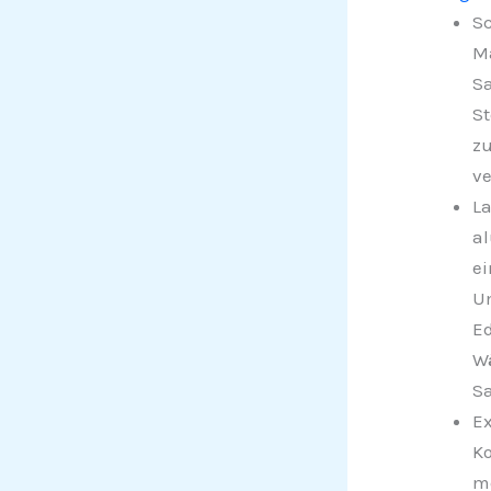
Sc
Ma
Sa
St
zu
ve
La
al
ei
Um
Ed
Wä
S
Ex
Ko
mo