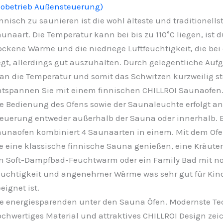
iobetrieb Außensteuerung)
nnisch zu saunieren ist die wohl älteste und traditionells
unaart. Die Temperatur kann bei bis zu 110°C liegen, ist d
ockene Wärme und die niedriege Luftfeuchtigkeit, die bei 
egt, allerdings gut auszuhalten. Durch gelegentliche Au
n die Temperatur und somit das Schwitzen kurzweilig st
tspannen Sie mit einem finnischen CHILLROI Saunaofen
e Bedienung des Ofens sowie der Saunaleuchte erfolgt an
euerung entweder außerhalb der Sauna oder innerhalb. E
unaofen kombiniert 4 Saunaarten in einem. Mit dem Of
e eine klassische finnische Sauna genießen, eine Kräute
n Soft-Dampfbad-Feuchtwarm oder ein Family Bad mit n
uchtigkeit und angenehmer Wärme was sehr gut für Kin
eignet ist.
e energiesparenden unter den Sauna Öfen. Modernste Te
chwertiges Material und attraktives CHILLROI Design zei