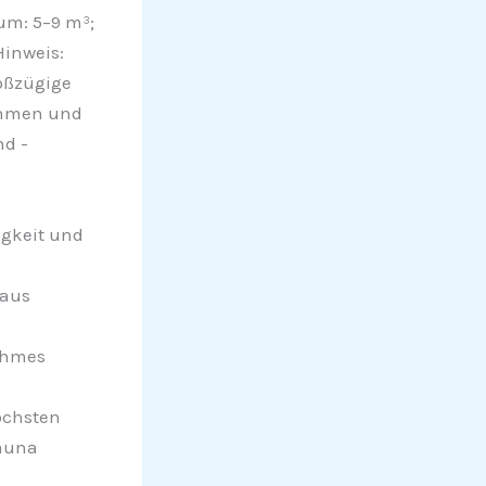
um: 5–9 m³;
Hinweis:
oßzügige
ehmen und
nd -
igkeit und
 aus
nehmes
öchsten
Sauna