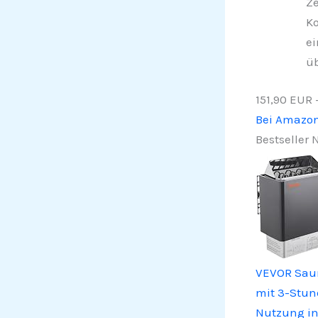
Ze
Ko
ei
üb
151,90 EUR
Bei Amazo
Bestseller N
VEVOR Saun
mit 3-Stund
Nutzung in