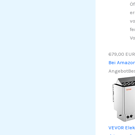
Öf
er
vo
fe
Vo
679,00 EUR
Bei Amazo
Angebot
Bes
VEVOR Elek