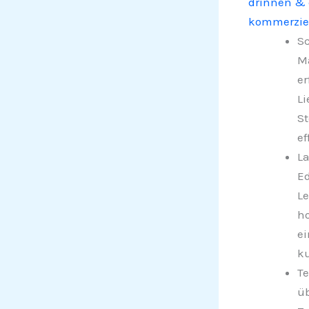
drinnen & 
kommerziel
Sc
Ma
er
Li
St
ef
La
Ed
Le
ho
ei
ku
Te
üb