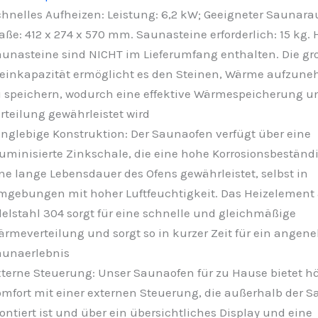
hnelles Aufheizen: Leistung: 6,2 kW; Geeigneter Saunara
ße: 412 x 274 x 570 mm. Saunasteine erforderlich: 15 kg. 
unasteine sind NICHT im Lieferumfang enthalten. Die gr
einkapazität ermöglicht es den Steinen, Wärme aufzun
 speichern, wodurch eine effektive Wärmespeicherung u
rteilung gewährleistet wird
nglebige Konstruktion: Der Saunaofen verfügt über eine
uminisierte Zinkschale, die eine hohe Korrosionsbeständ
ne lange Lebensdauer des Ofens gewährleistet, selbst in
gebungen mit hoher Luftfeuchtigkeit. Das Heizelement
elstahl 304 sorgt für eine schnelle und gleichmäßige
rmeverteilung und sorgt so in kurzer Zeit für ein ange
aunaerlebnis
terne Steuerung: Unser Saunaofen für zu Hause bietet h
mfort mit einer externen Steuerung, die außerhalb der 
ntiert ist und über ein übersichtliches Display und eine