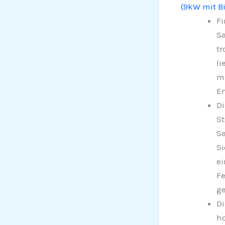
(9kW mit B
Fi
Sa
tr
li
ma
En
Di
St
Sa
Si
ei
Fe
ge
Di
ho