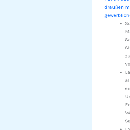
draußen mi
gewerblich
Sc
Ma
Sa
St
zu
ve
La
al
ei
Um
Ed
Wä
S
Ex