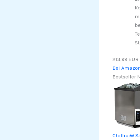
Ko
mo
be
Te
St
213,99 EUR
Bei Amazo
Bestseller N
Chillroi® 