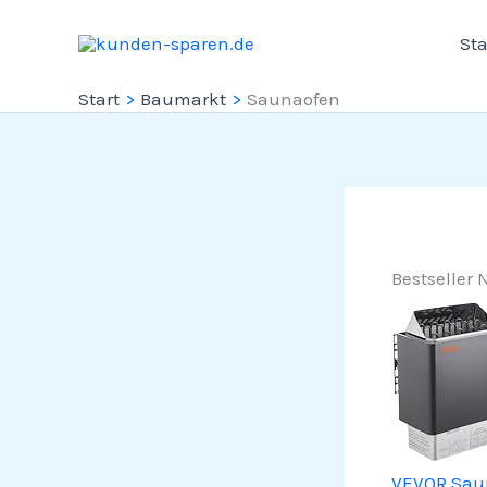
Zum
Sta
Inhalt
springen
Start
Baumarkt
Saunaofen
Bestseller N
VEVOR Saun