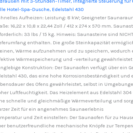
draußen mit 3-Stunden-Timer, integrierte Steuerung für 
le Hotel-Spa-Dusche, Edelstahl 430
hnelles Aufheizen: Leistung: 8 kW; Geeigneter Saunaraum
ße: 16,22 x 10,8 x 22,44 Zoll / 412 x 274 x 570 mm. Saunas
forderlich: 33 lbs / 15 kg. Hinweis: Saunasteine sind NICH
eferumfang enthalten. Die große Steinkapazität ermöglic
einen, Wärme aufzunehmen und zu speichern, wodurch 
fektive Wärmespeicherung und -verteilung gewährleistet 
nglebige Konstruktion: Der Saunaofen verfügt über ein 
elstahl 430, das eine hohe Korrosionsbeständigkeit und 
bensdauer des Ofens gewährleistet, selbst in Umgebung
her Luftfeuchtigkeit. Das Heizelement aus Edelstahl 304 
ne schnelle und gleichmäßige Wärmeverteilung und sorgt
rzer Zeit für ein angenehmes Saunaerlebnis
mperatur und Zeit einstellen: Der Saunaofen für zu Haus
er benutzerfreundliche mechanische Knöpfe zur Temper