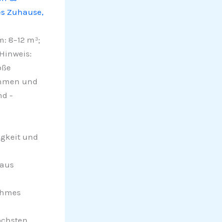
es Zuhause,
: 8–12 m³;
 Hinweis:
oße
ehmen und
nd -
igkeit und
 aus
nehmes
öchsten