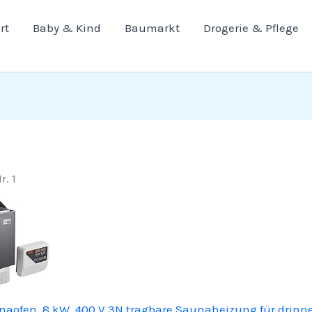
rt
Baby & Kind
Baumarkt
Drogerie & Pflege
r. 1
aofen, 8 kW, 400 V 3N tragbare Saunaheizung für drinn