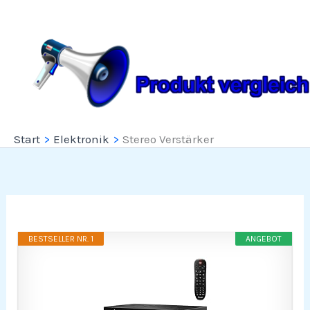
Zum
Inhalt
springen
Start
Elektronik
Stereo Verstärker
BESTSELLER NR. 1
ANGEBOT