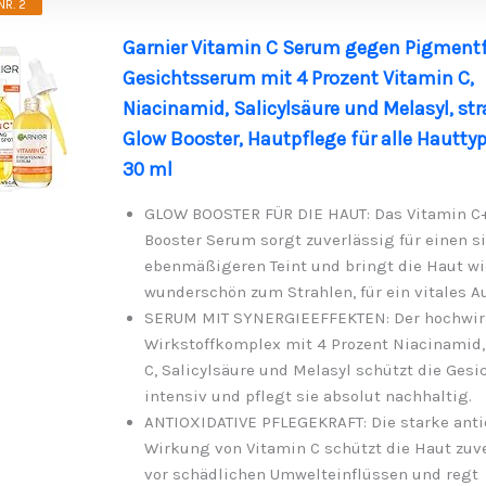
R. 2
Garnier Vitamin C Serum gegen Pigmentf
Gesichtsserum mit 4 Prozent Vitamin C,
Niacinamid, Salicylsäure und Melasyl, st
Glow Booster, Hautpflege für alle Hauttype
30 ml
GLOW BOOSTER FÜR DIE HAUT: Das Vitamin C
Booster Serum sorgt zuverlässig für einen s
ebenmäßigeren Teint und bringt die Haut wi
wunderschön zum Strahlen, für ein vitales A
SERUM MIT SYNERGIEEFFEKTEN: Der hochwi
Wirkstoffkomplex mit 4 Prozent Niacinamid,
C, Salicylsäure und Melasyl schützt die Gesi
intensiv und pflegt sie absolut nachhaltig.
ANTIOXIDATIVE PFLEGEKRAFT: Die starke anti
Wirkung von Vitamin C schützt die Haut zuv
vor schädlichen Umwelteinflüssen und regt