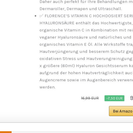
Daher auch perfekt für Ihre Behandlungen m
Dermaroller, Dermapen und Ultraschall.
✅ FLORENCE‘S VITAMIN C HOCHDOSIERT SER
HYALURONSÄURE enthält das Hochwertigste,
organische Vitamin C in Kombination mit rei
veganer Hyaluronsäure und natürliches und
organisches Vitamin E Öl. Alle Wirkstoffe tr
Hautverjüngerung und besserem Schutz ge
oxidativen Stress und Hautverungreinigung 
x größere (60ml) Hyaluron Gesichtsserum k
aufgrund der hohen Hautverträglichkeit auc
Augencreme sowie im Augenbereich verwen
werden.
9
16,99 EUR
−7,50 EUR
Bei Amazo