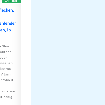
ANGEBOT
lecken,
rahlender
n, 1 x
+ Glow
ichtbar
eder
ussehen.
rksame
 Vitamin
chtshaut
oxidative
erlässig