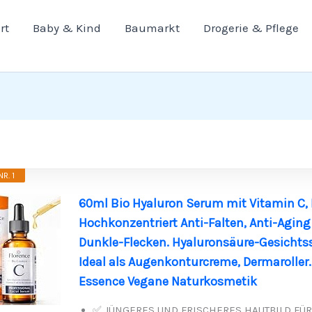
rt
Baby & Kind
Baumarkt
Drogerie & Pflege
R. 1
60ml Bio Hyaluron Serum mit Vitamin C, 
Hochkonzentriert Anti-Falten, Anti-Agin
Dunkle-Flecken. Hyaluronsäure-Gesichts
Ideal als Augenkonturcreme, Dermaroller.
Essence Vegane Naturkosmetik
✅ JÜNGERES UND FRISCHERES HAUTBILD FÜR