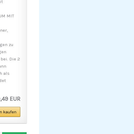
it
UM MIT
ner,
agen zu
gen
bei. Die 2
ann
h als
det
,49 EUR
n kaufen