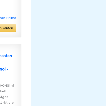
n kaufen
 besten
nol •
3-O-Ethyl
hellt
ßiges
tärkt die