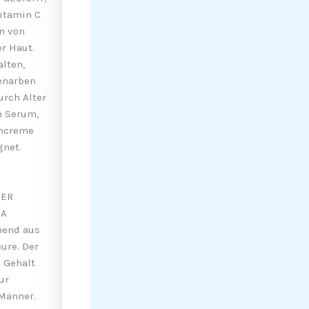
itamin C
n von
r Haut.
lten,
nenarben
rch Alter
n Serum,
encreme
net.
DER
NA
hend aus
ure. Der
 Gehalt
ur
 Männer.