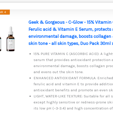
R. 4
Geek & Gorgeous - C-Glow - 15% Vitamin 
Ferulic acid & Vitamin E Serum, protects
environmental damage, boosts collagen
skin tone - all skin types, Duo Pack 30ml 
15% PURE VITAMIN C (ASCORBIC ACID): A ligh
serum that provides antioxidant protection 
environmental damage, boosts collagen prod
and evens out the skin tone.
ENHANCED ANTIOXIDANT FORMULA: Enriched
ferulic acid and vitamin E to provide additio
antioxidant benefits and promote an even sk
LIGHT, WATER-LIKE TEXTURE: Suitable for all s
except highly sensitive or redness-prone ski
its low pH (~3-3.4) and high concentration of