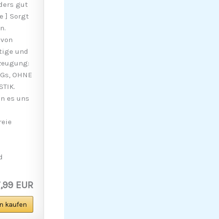
ders gut
e ] Sorgt
n.
 von
tige und
rzeugung:
Gs, OHNE
TIK.
n es uns
reie
d
7,99 EUR
n kaufen