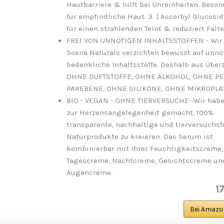
Hautbarriere & hilft bei Unreinheiten. Beson
für empfindliche Haut. 3. [ Ascorbyl Glucosid
für einen strahlenden Teint & reduziert Falte
FREI VON UNNÖTIGEN INHALTSSTOFFEN - Wir
Soena Naturals verzichten bewusst auf unnö
bedenkliche Inhaltsstoffe. Deshalb aus Übe
OHNE DUFTSTOFFE, OHNE ALKOHOL, OHNE PE
PAREBENE, OHNE SILIKONE, OHNE MIKROPLAS
BIO - VEGAN - OHNE TIERVERSUCHE -Wir habe
zur Herzensangelegenheit gemacht, 100%
transparente, nachhaltige und tierversuchsf
Naturprodukte zu kreieren. Das Serum ist
kombinierbar mit Ihrer Feuchtigkeitscreme,
Tagescreme, Nachtcreme, Gesichtscreme un
Augencreme.
1
Bei Amazo