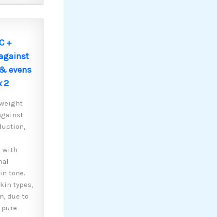
C +
 against
 & evens
x 2
tweight
against
uction,
 with
nal
in tone.
kin types,
n, due to
 pure