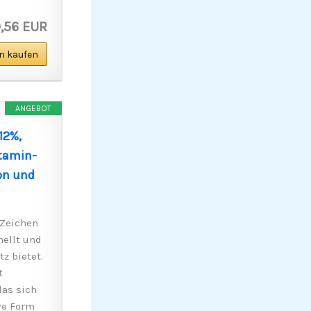
,56 EUR
n kaufen
ANGEBOT
12%,
itamin-
on und
Zeichen
hellt und
z bietet.
t
das sich
ve Form