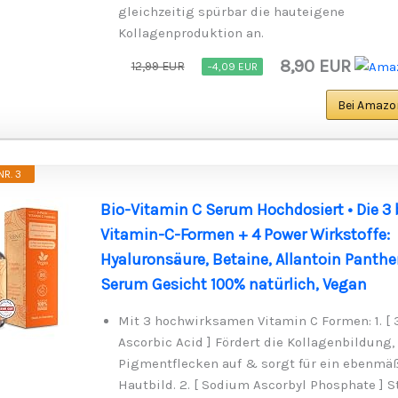
gleichzeitig spürbar die hauteigene
Kollagenproduktion an.
8,90 EUR
12,99 EUR
−4,09 EUR
Bei Amazo
R. 3
Bio-Vitamin C Serum Hochdosiert • Die 3
Vitamin-C-Formen + 4 Power Wirkstoffe:
Hyaluronsäure, Betaine, Allantoin Panthe
Serum Gesicht 100% natürlich, Vegan
Mit 3 hochwirksamen Vitamin C Formen: 1. [ 
Ascorbic Acid ] Fördert die Kollagenbildung, 
Pigmentflecken auf & sorgt für ein ebenmä
Hautbild. 2. [ Sodium Ascorbyl Phosphate ] S