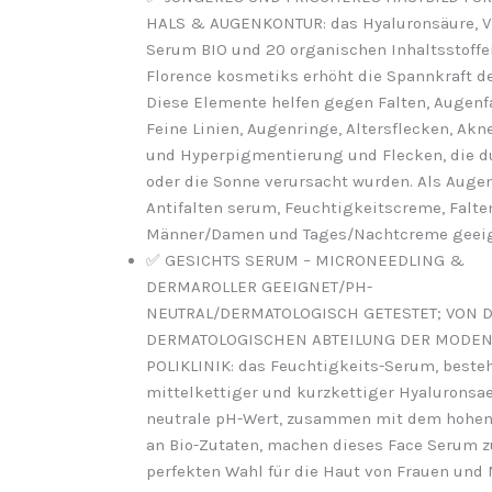
HALS & AUGENKONTUR: das Hyaluronsäure, V
Serum BIO und 20 organischen Inhaltsstoffe
Florence kosmetiks erhöht die Spannkraft de
Diese Elemente helfen gegen Falten, Augenfa
Feine Linien, Augenringe, Altersflecken, Ak
und Hyperpigmentierung und Flecken, die du
oder die Sonne verursacht wurden. Als Auge
Antifalten serum, Feuchtigkeitscreme, Falt
Männer/Damen und Tages/Nachtcreme geeig
✅ GESICHTS SERUM – MICRONEEDLING &
DERMAROLLER GEEIGNET/PH-
NEUTRAL/DERMATOLOGISCH GETESTET; VON 
DERMATOLOGISCHEN ABTEILUNG DER MODE
POLIKLINIK: das Feuchtigkeits-Serum, beste
mittelkettiger und kurzkettiger Hyaluronsae
neutrale pH-Wert, zusammen mit dem hohen
an Bio-Zutaten, machen dieses Face Serum z
perfekten Wahl für die Haut von Frauen und